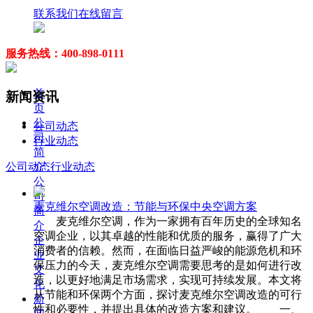
联系我们
在线留言
服务热线：400-898-0111
首
新闻资讯
页
公
公司动态
司
行业动态
简
介
公司动态
行业动态
公
司
麦克维尔空调改造：节能与环保中央空调方案
简
麦克维尔空调，作为一家拥有百年历史的全球知名
介
空调企业，以其卓越的性能和优质的服务，赢得了广大
企
消费者的信赖。然而，在面临日益严峻的能源危机和环
业
保压力的今天，麦克维尔空调需要思考的是如何进行改
文
造，以更好地满足市场需求，实现可持续发展。本文将
化
从节能和环保两个方面，探讨麦克维尔空调改造的可行
新
性和必要性，并提出具体的改造方案和建议。 一、