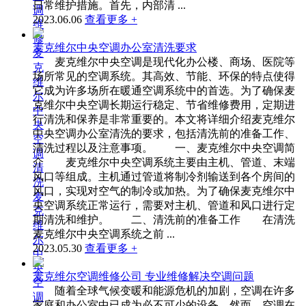
日常维护措施。首先，内部清 ...
调
2023.06.06
查看更多 +
维
修
麦克维尔中央空调办公室清洗要求
麦
麦克维尔中央空调是现代化办公楼、商场、医院等
克
场所常见的空调系统。其高效、节能、环保的特点使得
维
它成为许多场所在暖通空调系统中的首选。为了确保麦
尔
克维尔中央空调长期运行稳定、节省维修费用，定期进
中
行清洗和保养是非常重要的。本文将详细介绍麦克维尔
央
中央空调办公室清洗的要求，包括清洗前的准备工作、
空
清洗过程以及注意事项。 一、麦克维尔中央空调简
调
介 麦克维尔中央空调系统主要由主机、管道、末端
清
风口等组成。主机通过管道将制冷剂输送到各个房间的
洗
风口，实现对空气的制冷或加热。为了确保麦克维尔中
麦
央空调系统正常运行，需要对主机、管道和风口进行定
克
期清洗和维护。 二、清洗前的准备工作 在清洗
维
麦克维尔中央空调系统之前 ...
尔
2023.05.30
查看更多 +
中
央
麦克维尔空调维修公司 专业维修解决空调问题
空
随着全球气候变暖和能源危机的加剧，空调在许多
调
家庭和办公室中已成为必不可少的设备。然而，空调在