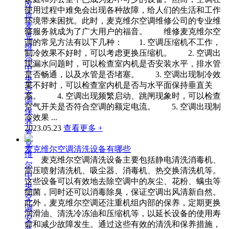
改
使用过程中难免会出现各种故障，给人们的生活和工作
造
环境带来困扰。此时，麦克维尔空调维修公司的专业维
麦
修服务就成为了广大用户的福音。 维修麦克维尔空
克
调的常见方法有以下几种： 1. 空调压缩机不工作，
维
制冷效果不好时，可以考虑更换压缩机。 2. 空调出
尔
现漏水问题时，可以检查室内机是否安装水平，排水管
中
是否畅通，以及水管是否堵塞。 3. 空调出现制冷效
央
果不好时，可以检查室内机是否与水平面保持垂直关
空
系。 4. 空调出现频繁启动、跳闸现象时，可以检查
调
空气开关是否符合空调的额定电流。 5. 空调出现制
保
冷效果 ...
养
2023.05.23
查看更多 +
麦
克
麦克维尔空调清洗设备有哪些
维
麦克维尔空调清洗设备主要包括静电清洗消毒机、
尔
高压喷射清洗机、吸尘器、消毒机、热交换清洗机等。
中
这些设备可以有效地去除空调中的灰尘、花粉、螨虫等
央
细菌，同时还可以消毒除臭，保证空调出风清新自然。
空
此外，麦克维尔空调还注重机组内部的保养，定期更换
调
润滑油、清洗冷冻油和压缩机等，以延长设备的使用寿
安
命和减少故障发生。通过这些有效的清洗和保养措施，