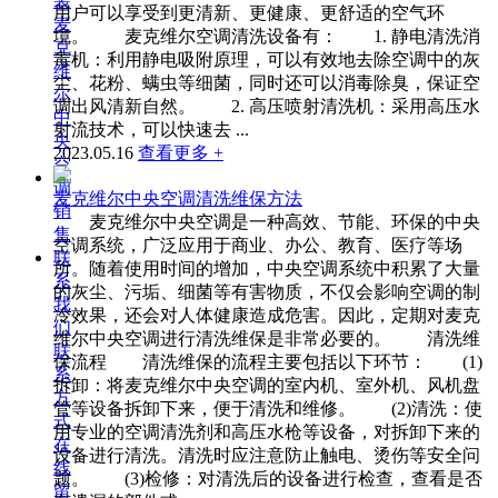
装
用户可以享受到更清新、更健康、更舒适的空气环
麦
境。 麦克维尔空调清洗设备有： 1. 静电清洗消
克
毒机：利用静电吸附原理，可以有效地去除空调中的灰
维
尘、花粉、螨虫等细菌，同时还可以消毒除臭，保证空
尔
调出风清新自然。 2. 高压喷射清洗机：采用高压水
中
射流技术，可以快速去 ...
央
2023.05.16
查看更多 +
空
调
麦克维尔中央空调清洗维保方法
销
麦克维尔中央空调是一种高效、节能、环保的中央
售
空调系统，广泛应用于商业、办公、教育、医疗等场
联
所。随着使用时间的增加，中央空调系统中积累了大量
系
的灰尘、污垢、细菌等有害物质，不仅会影响空调的制
我
冷效果，还会对人体健康造成危害。因此，定期对麦克
们
维尔中央空调进行清洗维保是非常必要的。 清洗维
联
保流程 清洗维保的流程主要包括以下环节： (1)
系
拆卸：将麦克维尔中央空调的室内机、室外机、风机盘
方
管等设备拆卸下来，便于清洗和维修。 (2)清洗：使
式
用专业的空调清洗剂和高压水枪等设备，对拆卸下来的
在
设备进行清洗。清洗时应注意防止触电、烫伤等安全问
线
题。 (3)检修：对清洗后的设备进行检查，查看是否
留