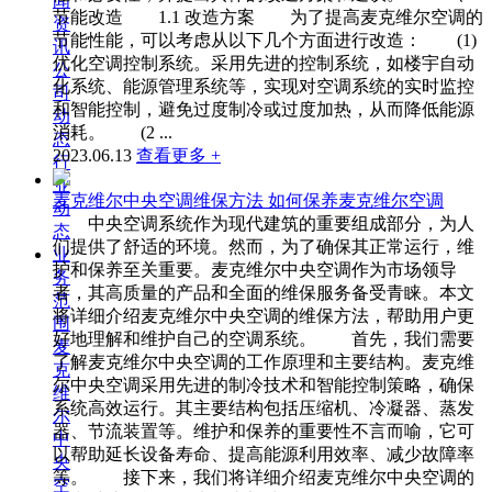
闻
节能改造 1.1 改造方案 为了提高麦克维尔空调的
资
节能性能，可以考虑从以下几个方面进行改造： (1)
讯
优化空调控制系统。采用先进的控制系统，如楼宇自动
公
化系统、能源管理系统等，实现对空调系统的实时监控
司
和智能控制，避免过度制冷或过度加热，从而降低能源
动
消耗。 (2 ...
态
2023.06.13
查看更多 +
行
业
麦克维尔中央空调维保方法 如何保养麦克维尔空调
动
中央空调系统作为现代建筑的重要组成部分，为人
态
们提供了舒适的环境。然而，为了确保其正常运行，维
业
护和保养至关重要。麦克维尔中央空调作为市场领导
务
者，其高质量的产品和全面的维保服务备受青睐。本文
范
将详细介绍麦克维尔中央空调的维保方法，帮助用户更
围
好地理解和维护自己的空调系统。 首先，我们需要
麦
了解麦克维尔中央空调的工作原理和主要结构。麦克维
克
尔中央空调采用先进的制冷技术和智能控制策略，确保
维
系统高效运行。其主要结构包括压缩机、冷凝器、蒸发
尔
器、节流装置等。维护和保养的重要性不言而喻，它可
中
以帮助延长设备寿命、提高能源利用效率、减少故障率
央
等。 接下来，我们将详细介绍麦克维尔中央空调的
空