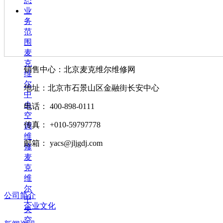
态
业
务
范
围
麦
克
销售中心：北京麦克维尔维修网
维
尔
地址：北京市石景山区金融街长安中心
中
央
电话： 400-898-0111
空
传真： +010-59797778
调
维
邮箱： yacs@jljgdj.com
修
麦
克
维
尔
公司简介
中
企业文化
央
空