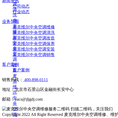
新闻资讯
调
公司动态
清
行业动态
洗
麦
业务范围
克
麦克维尔中央空调维修
维
麦克维尔中央空调清洗
尔
麦克维尔中央空调改造
中
麦克维尔中央空调保养
央
麦克维尔中央空调安装
空
麦克维尔中央空调销售
调
客户案例
改
客户案例
造
麦
销售热线：
400-898-0111
克
维
地址：北京市石景山区金融街长安中心
尔
中
邮箱：yacs@jljgdj.com
央
空
扫描二维码，关注我们
调
CopyRight 2022 All Right Reserved 麦克维尔中