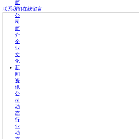
简
介
联系我们
在线留言
公
司
简
介
企
业
文
化
新
闻
资
讯
公
司
动
态
行
业
动