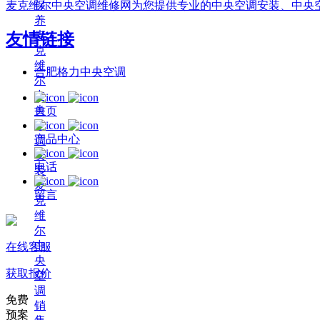
保
麦克维尔中央空调维修网为您提供专业的中央空调安装、中央
养
麦
友情链接
克
维
合肥格力中央空调
尔
中
央
首页
空
产品中心
调
安
电话
装
麦
留言
克
维
尔
中
在线客服
央
获取报价
空
调
免费
销
预案