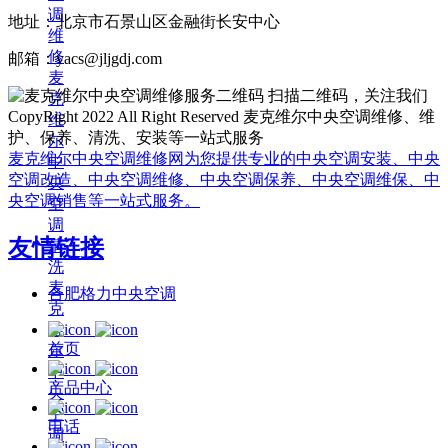
调
地址：北京市石景山区金融街长安中心
维
修
邮箱：yacs@jljgdj.com
麦
扫描二维码，关注我们
克
CopyRight 2022 All Right Reserved 麦克维尔中央空调维修、维
维
护、保养、清洗、安装等一站式服务
尔
麦克维尔中央空调维修网为您提供专业的中央空调安装、中央
中
空调改造、中央空调维修、中央空调保养、中央空调维保、中
央
央空调销售等一站式服务。
空
调
友情链接
清
洗
麦
合肥格力中央空调
克
维
首页
尔
中
产品中心
央
空
电话
调