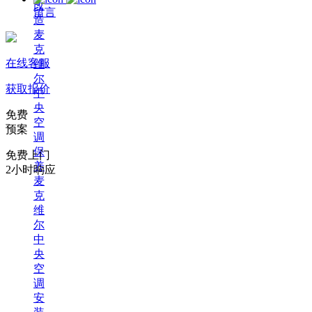
改
留言
造
麦
克
在线客服
维
尔
获取报价
中
央
免费
空
预案
调
保
免费上门
养
2小时响应
麦
克
维
尔
中
央
空
调
安