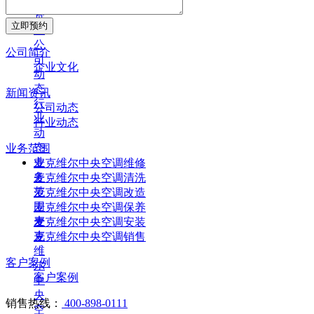
闻
资
立即预约
讯
公
公司简介
司
企业文化
动
态
新闻资讯
行
公司动态
业
行业动态
动
态
业务范围
业
麦克维尔中央空调维修
务
麦克维尔中央空调清洗
范
麦克维尔中央空调改造
围
麦克维尔中央空调保养
麦
麦克维尔中央空调安装
克
麦克维尔中央空调销售
维
客户案例
尔
客户案例
中
央
销售热线：
400-898-0111
空