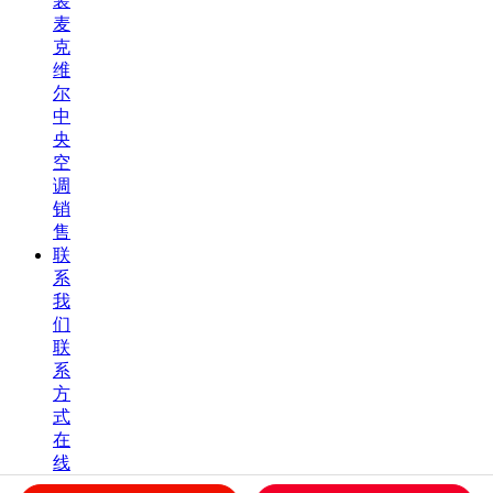
装
麦
克
维
尔
中
央
空
调
销
售
联
系
我
们
联
系
方
式
在
线
留