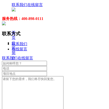
联系我们
在线留言
服务热线：400-898-0111
首
联系方式
页
公
联系我们
司
在线留言
简
介
联系我们
在线留言
公
司
简
介
企
业
文
化
新