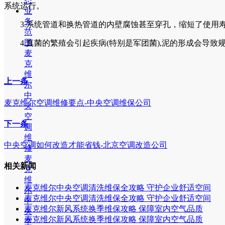
态
系统运行。
业
务
3.系统管道和换热管道的内壁腐蚀甚至穿孔，缩短了使用寿命
范
围
4.真菌的繁殖会引起疾病(特别是军团菌),泥的形成会导致
麦
克
维
上一条
尔
中
麦克维尔空调维修要点-中央空调维保公司
央
空
下一条
调
维
中央空调如何改造才能省钱-北京空调改造公司
修
麦
相关新闻
克
维
麦克维尔中央空调清洗维保全攻略 守护企业舒适空间
尔
麦克维尔中央空调清洗维保全攻略 守护企业舒适空间
中
麦克维尔新风系统换季维保攻略 保障室内空气品质
央
麦克维尔新风系统换季维保攻略 保障室内空气品质
空