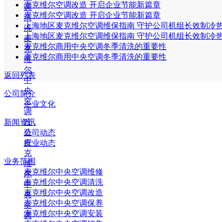
麦克维尔空调改造 开启企业节能新篇章
调
麦克维尔空调改造 开启企业节能新篇章
清
上海地区麦克维尔空调维保指南 守护公司机组长效制冷
洗
上海地区麦克维尔空调维保指南 守护公司机组长效制冷
麦
麦克维尔商用中央空调冬季清洗的重要性
克
麦克维尔商用中央空调冬季清洗的重要性
维
尔
返回列表
中
央
公司简介
空
企业文化
调
改
新闻资讯
造
公司动态
麦
行业动态
克
业务范围
维
麦克维尔中央空调维修
尔
麦克维尔中央空调清洗
中
麦克维尔中央空调改造
央
麦克维尔中央空调保养
空
麦克维尔中央空调安装
调