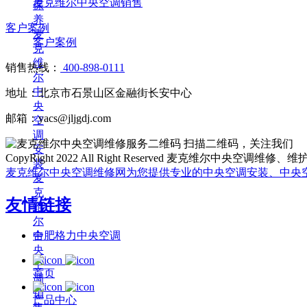
麦克维尔中央空调销售
保
养
客户案例
麦
客户案例
克
维
销售热线：
400-898-0111
尔
中
地址：北京市石景山区金融街长安中心
央
邮箱：yacs@jljgdj.com
空
调
扫描二维码，关注我们
安
CopyRight 2022 All Right Reserved 麦克维尔中
装
麦克维尔中央空调维修网为您提供专业的中央空调安装、中央
麦
克
友情链接
维
尔
中
合肥格力中央空调
央
空
首页
调
销
产品中心