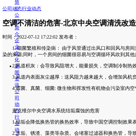
简
介
公司动态
行业动态
公
司
空调不清洁的危害-北京中央空调清洗改
简
介
时间：2022-07-12 17:22:02
发布者：
企
业
1. 细菌繁殖和传染病： 由于风管通过出风口和回风与房间
文
染的来源;同时，一个房间的细菌很容易与空调循环风吹到其他
化
2.风道积灰：会导致风阻增大，能量损失，空调制冷制热
新
闻
3.风道内表面灰尘越厚：送风阻力越来越大，会增加风机负
资
讯
4.霉菌、真菌、细菌: 微生物和挥发性有机物会污染室内
公
司
动
态
麦克维尔中央空调水系统结垢腐蚀的危害
行
1.结垢会降低换热管的换热效率，导致中国空调控制效果表现不
业
动
2.水垢、锈渣、藻类等杂质。会堵塞过滤器和换热管，导致