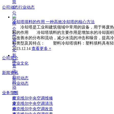
简
介
公司动态
行业动态
公
司
冷却塔填料的作用 一种高效冷却塔的核心方法
简
冷却塔是工业和建筑领域中常用的设备，用于将废热转
介
料的作用 冷却塔填料的主要作用是增加水的冷却面积
企
以改善水的分布和流动，减少水流的冲击和噪音，提高
业
料类型及其特点： 塑料冷却塔填料：塑料填料具有轻便、
文
2023.12.14
查看更多 +
化
新
公司简介
闻
企业文化
资
讯
新闻资讯
公
公司动态
司
行业动态
动
态
业务范围
行
麦克维尔中央空调维修
业
麦克维尔中央空调清洗
动
麦克维尔中央空调改造