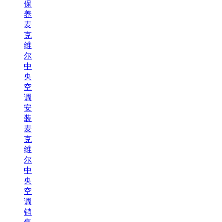
保
养
麦
克
维
尔
中
央
空
调
安
装
麦
克
维
尔
中
央
空
调
销