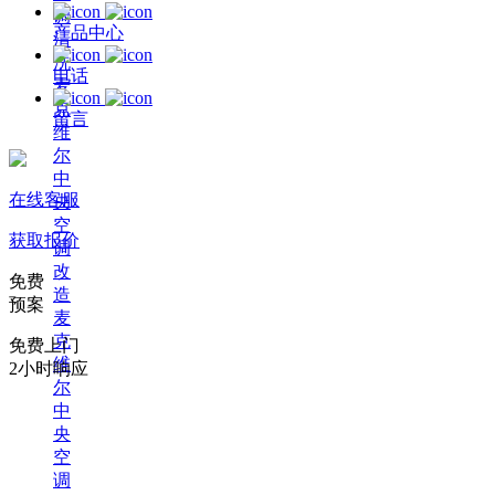
调
产品中心
清
洗
电话
麦
克
留言
维
尔
中
在线客服
央
空
获取报价
调
改
免费
造
预案
麦
克
免费上门
维
2小时响应
尔
中
央
空
调