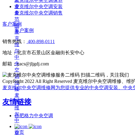
态
麦克维尔中央空调保养
业
麦克维尔中央空调安装
务
麦克维尔中央空调销售
范
客户案例
围
客户案例
麦
克
销售热线：
400-898-0111
维
尔
地址：北京市石景山区金融街长安中心
中
央
邮箱：yacs@jljgdj.com
空
扫描二维码，关注我们
调
CopyRight 2022 All Right Reserved 麦克维尔中
维
麦克维尔中央空调维修网为您提供专业的中央空调安装、中央
修
麦
友情链接
克
维
尔
合肥格力中央空调
中
央
首页
空