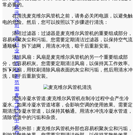
闻
常必要的。
资
讯
在清洗麦克维尔风管机之前，请务必关闭电源，以避免触
公
电的危险。然后，您可以按照以下步骤进行清洗：
司
动
清洁过滤器：过滤器是麦克维尔风管机的重要组成部分，
态
容易积聚灰尘和污垢。您需要定期清洁过滤器，以保持空气流
行
通顺畅。拆下滤网，用清水冲洗，晾干后重新安装。
业
动
清洁风扇：风扇是麦克维尔风管机的另一个重要组成部
态
分，也容易积灰。您需要定期清洁风扇，以保持其工作效率。
业
拆下风扇，用软刷清除风扇表面的灰尘和污垢，然后用清水冲
务
洗，晾干后重新安装。
范
围
麦
清洗冷凝水管道:麦克维尔风管机在制冷过程中会产生冷
克
凝水。如果冷凝水管道堵塞，会影响空调的使用效果。需要定
维
期清洗冷凝水管道，以保持其畅通。用清水冲洗冷凝水管道，
尔
清除管道中的污垢和杂质。
中
央
清洁外部：麦克维尔风管机外部也容易积聚灰尘和污垢，
空
影响其散热效果。您需要定期清洁外部，以保持其散热效果。