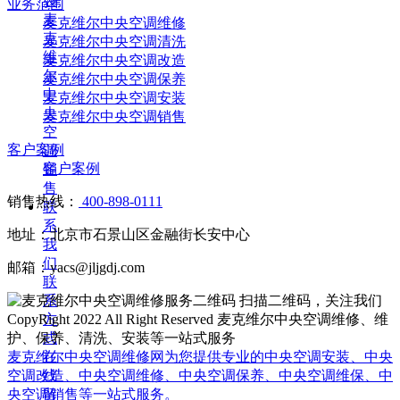
装
业务范围
麦
麦克维尔中央空调维修
克
麦克维尔中央空调清洗
维
麦克维尔中央空调改造
尔
麦克维尔中央空调保养
中
麦克维尔中央空调安装
央
麦克维尔中央空调销售
空
客户案例
调
客户案例
销
售
销售热线：
400-898-0111
联
系
地址：北京市石景山区金融街长安中心
我
们
邮箱：yacs@jljgdj.com
联
扫描二维码，关注我们
系
CopyRight 2022 All Right Reserved 麦克维尔中央空调维修、维
方
护、保养、清洗、安装等一站式服务
式
麦克维尔中央空调维修网为您提供专业的中央空调安装、中央
在
空调改造、中央空调维修、中央空调保养、中央空调维保、中
线
央空调销售等一站式服务。
留