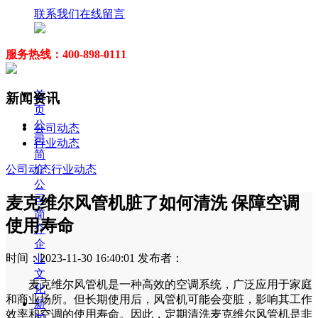
联系我们
在线留言
服务热线：400-898-0111
首
新闻资讯
页
公
公司动态
司
行业动态
简
介
公司动态
行业动态
公
司
麦克维尔风管机脏了如何清洗 保障空调
简
使用寿命
介
企
时间：2023-11-30 16:40:01
发布者：
业
文
麦克维尔风管机是一种高效的空调系统，广泛应用于家庭
化
和商业场所。但长期使用后，风管机可能会变脏，影响其工作
新
效率和空调的使用寿命。因此，定期清洗麦克维尔风管机是非