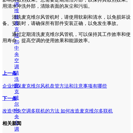
调
用清水冲洗外部，清除表面的灰尘和污垢。
维
修
清洗麦克维尔风管机时，请使用软刷和清水，以免损坏设
麦
备。安装时，请确保所有部件安装正确，以免发生事故。
克
通过定期清洗麦克维尔风管机，可以保持其工作效率和使
维
用寿命，提高空调的使用效果和能源效率。
尔
中
央
空
调
清
上一条
洗
麦
企业维保麦克维尔风机盘管方法和注意事项有哪些
克
维
下一条
尔
中
改造中央空调多联机的方法 如何改造麦克维尔多联机
央
空
相关新闻
调