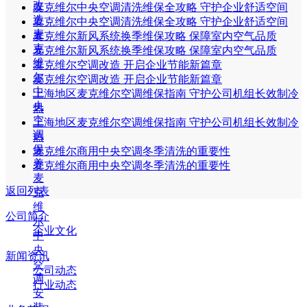
改
麦克维尔中央空调清洗维保全攻略 守护企业舒适空间
造
麦克维尔中央空调清洗维保全攻略 守护企业舒适空间
麦
麦克维尔新风系统换季维保攻略 保障室内空气品质
克
麦克维尔新风系统换季维保攻略 保障室内空气品质
维
麦克维尔空调改造 开启企业节能新篇章
尔
麦克维尔空调改造 开启企业节能新篇章
中
上海地区麦克维尔空调维保指南 守护公司机组长效制冷
央
热
空
上海地区麦克维尔空调维保指南 守护公司机组长效制冷
调
热
保
麦克维尔商用中央空调冬季清洗的重要性
养
麦克维尔商用中央空调冬季清洗的重要性
麦
返回列表
克
维
公司简介
尔
企业文化
中
央
新闻资讯
空
公司动态
调
行业动态
安