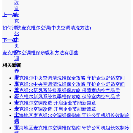
改
造
麦
上一条
克
维
如何清洗麦克维尔空调(中央空调清洗方法)
尔
中
下一条
央
空
麦克维尔空调维保步骤和方法有哪些
调
保
相关新闻
养
麦
麦克维尔中央空调清洗维保全攻略 守护企业舒适空间
克
麦克维尔中央空调清洗维保全攻略 守护企业舒适空间
维
麦克维尔新风系统换季维保攻略 保障室内空气品质
尔
麦克维尔新风系统换季维保攻略 保障室内空气品质
中
麦克维尔空调改造 开启企业节能新篇章
央
麦克维尔空调改造 开启企业节能新篇章
空
上海地区麦克维尔空调维保指南 守护公司机组长效制冷
调
热
安
上海地区麦克维尔空调维保指南 守护公司机组长效制冷