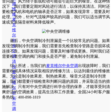
音问题。风力转子脏或松动可能会引起巨大的噪音。在这种情
调
况下，我们需要定期对风轮进行清洁，以保持其清洁。同时还
维
要检查风机和电机的轴承是否正常，如果发现异常，需要及时
修
处理。另外，针对气流噪声较高的问题，我们可以适当调节风
麦
速或安装隔音材料来降低噪声。
克
维
尔
中
最后，中央空调制冷剂泄漏是一个比较常见的问题。如果
央
发现空调制冷剂泄漏，我们需要首先检查制冷管路是否损坏或
空
连接不良。如果发现问题，需要及时修理或更换。同时我们还
调
需要检查空调的阀门和接头是否严密，避免制冷剂泄漏。
清
综上所述，当我们的
麦克维尔中央空调
出现故障时，我们
洗
需要根据具体情况采取相应的维修方法，以达到最佳的维修效
麦
果。无论是制冷效果差、制热效果差、噪音大还是制冷剂泄
克
漏，我们都需要仔细检查和判断问题的原因，并采取适当的措
维
施解决。只有对中央空调进行科学合理的保养，才能享受到清
尔
爽舒适的空调效果，提高生活和工作质量。全国24小时客户服
中
务热线：400-898-1819
央
空
调