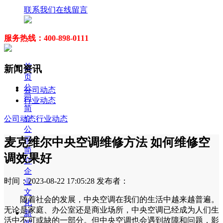
联系我们
在线留言
服务热线：400-898-0111
首
新闻资讯
页
公
公司动态
司
行业动态
简
介
公司动态
行业动态
公
司
麦克维尔中央空调维修方法 如何维修空
简
调效果好
介
企
时间：2023-08-22 17:05:28
发布者：
业
文
随着社会的发展，中央空调在我们的生活中越来越普遍。
化
无论是家庭、办公室还是商业场所，中央空调已经成为人们生
新
活中不可或缺的一部分。但中央空调也会遇到故障和问题，影