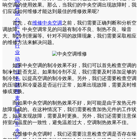
闻
响空调的使用效果。那么，当我们的中央空调出现故障时，我
资
们应该如何维修才能达到最佳的维修效果呢?
讯
公
首先，在
维修中央空调
之前，我们需要正确判断和分析空
司
调故障。中央空调常见的问题有制冷不良、制热不良、噪音
动
大、制冷剂泄漏等。针对不同的故障现象，我们需要采取相应
态
的维修方法来解决问题。
行
业
动
态
如果中央空调的制冷效果不好，我们可以首先检查空调的
业
制冷剂是否充足。如果制冷剂不足，我们需要及时添加足够的
务
制冷剂，以提高空调的制冷效果。另外，我们还需要检查空调
范
的压缩机和冷凝器是否运行正常，如果出现故障，需要及时维
围
修或更换。
麦
而如果中央空调的制热效果不好，则可能是由于发热元件
克
故障造成的。在这种情况下，我们需要检查加热元件的工作状
维
态，如果发现故障，需要及时更换。另外，我们还需要注意保
尔
持室内温度的一致性，避免温差过大，空调制热效果不佳。
中
央
在维修中央空调时，我们还需要注意检查空调是否存在噪
空