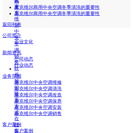
装
热
麦
麦克维尔商用中央空调冬季清洗的重要性
克
麦克维尔商用中央空调冬季清洗的重要性
维
返回列表
尔
中
公司简介
央
企业文化
空
调
新闻资讯
销
公司动态
售
行业动态
联
系
业务范围
我
麦克维尔中央空调维修
们
麦克维尔中央空调清洗
联
麦克维尔中央空调改造
系
麦克维尔中央空调保养
方
麦克维尔中央空调安装
式
麦克维尔中央空调销售
在
客户案例
线
客户案例
留