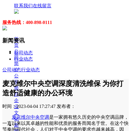
联系我们
在线留言
服务热线：400-898-0111
首
新闻资讯
页
公
公司动态
司
行业动态
简
介
公司动态
行业动态
公
司
麦克维尔中央空调深度清洗维保 为你打
简
造舒适健康的办公环境
介
企
时间：2023-04-04 17:27:47
发布者：
业
文
麦克维尔中央空调
是一家拥有悠久历史的中央空调品牌，
化
一直以来以其卓越的性能和优质的服务而闻名于世。在这个快
新
节奏的现代社会，人们对于中央空调的要求也越来越高，因