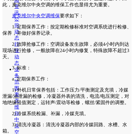
闻
此，麦克维尔中央空调的维保工作也显得尤为重要。
资
讯
麦克维尔中央空调维保
要求如下：
公
司
1. 定期保养工作：按定期检修标准对空调系统进行检修、
动
保养，并做好保养记录。
态
行
2. 故障抢修工作：空调设备发生故障，必须4小时内到达
业
现场进行抢修，一般故障在24小时内修复，特殊故障不超过3
动
天。
态
3. 标准：
业
务
a. 定期保养工作：
范
围
1) 外机日常保养包括：工作压力/平衡测定及充填，冷媒
麦
泄漏/油泄漏的检修，冷凝器外表的清洗，电流/电压测定，对
克
地绝缘阻值测定，运转声/震动等检修，螺丝/紧固件的调整。
维
尔
2) 冷媒系统检漏、补漏，冷媒充填。
中
3) 清洗冷凝器：清洗冷凝器内部的冷媒回路、水槽、水
央
箱。
空