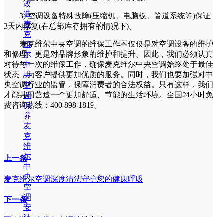
改
造
3) 空调设备特殊故障(压缩机、电脑板、管道系统等)保证
麦
3天内修复(在总部库存拥有的情况下)。
克
麦克维尔中央空调的维保工作不仅仅是对空调设备的维护
维
和修理，更是对品牌形象的维护和提升。因此，我们必须认真
尔
对待每一次的维保工作，确保麦克维尔中央空调始终处于最佳
中
状态，为客户提供更加优质的服务。同时，我们也要加强对中
央
央空调行业的监管，保障消费者的合法权益。只有这样，我们
空
才能共同营造一个更加舒适、节能的生活环境。全国24小时免
调
费咨询热线：400-898-1819。
保
养
麦
克
维
尔
上一条
中
央
麦克维尔空调深度清洗守护您的健康呼吸
空
调
下一条
安