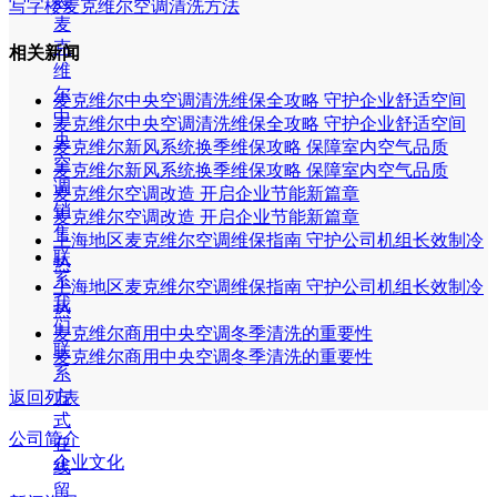
装
写字楼麦克维尔空调清洗方法
麦
克
相关新闻
维
尔
麦克维尔中央空调清洗维保全攻略 守护企业舒适空间
中
麦克维尔中央空调清洗维保全攻略 守护企业舒适空间
央
麦克维尔新风系统换季维保攻略 保障室内空气品质
空
麦克维尔新风系统换季维保攻略 保障室内空气品质
调
麦克维尔空调改造 开启企业节能新篇章
销
麦克维尔空调改造 开启企业节能新篇章
售
上海地区麦克维尔空调维保指南 守护公司机组长效制冷
联
热
系
上海地区麦克维尔空调维保指南 守护公司机组长效制冷
我
热
们
麦克维尔商用中央空调冬季清洗的重要性
联
麦克维尔商用中央空调冬季清洗的重要性
系
方
返回列表
式
公司简介
在
企业文化
线
留