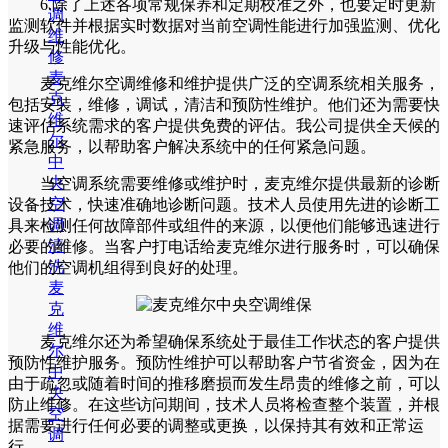
6.除了上述各项常规保养和定期校准之外，也要定时更新
调
监测软件并根据实时数据对当前空调性能进行加强监测、优化
维
升级与性能优化。
修
麦
麦克维尔空调维修和维护提供广泛的空调系统相关服务，
克
包括安装，维修，调试，清洁和预防性维护。他们还为需要快
维
速评估系统需求的客户提供免费的评估。我公司提供全天候的
尔
紧急服务，以帮助客户解决系统中的任何紧急问题。
中
央
当空调系统需要维修或维护时，麦克维尔提供最新的诊断
空
设备技术，快速准确地诊断问题。技术人员使用先进的诊断工
调
具来检测任何故障部件或组件的来源，以便他们能够迅速进行
清
必要的维修。当客户打电话给麦克维尔进行服务时，可以确保
洗
他们的空调机组得到良好的处理。
麦
克
维
麦克维尔还为希望确保系统处于最佳工作状态的客户提供
尔
预防性维护服务。预防性维护可以帮助客户节省资金，因为在
中
由于疏忽或随着时间的推移磨损而发生昂贵的维修之前，可以
央
防止维修。在这些访问期间，技术人员将检查整个装置，并根
空
据需要进行任何必要的调整或更换，以保持其有效和正常运
调
行。