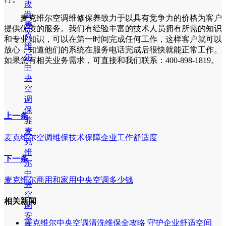
改
造
麦克维尔空调维修保养致力于以具有竞争力的价格为客户
麦
提供优质的服务。我们有经验丰富的技术人员拥有所需的知识
克
和专业知识，可以在第一时间完成任何工作，这样客户就可以
维
放心，知道他们的系统在服务电话完成后很快就能正常工作。
尔
如果您有相关业务需求，可直接和我们联系：400-898-1819。
中
央
空
调
保
上一条
养
麦
麦克维尔空调维保技术保障企业工作舒适度
克
维
下一条
尔
中
麦克维尔商用和家用中央空调多少钱
央
空
相关新闻
调
安
麦克维尔中央空调清洗维保全攻略 守护企业舒适空间