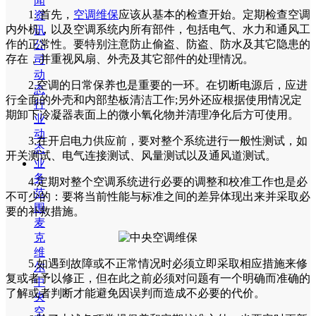
闻
1. 首先，
空调维保
应该从基本的检查开始。定期检查空调
资
内外机，以及空调系统内所有部件，包括电气、水力和通风工
讯
作的正常性。要特别注意防止偷盗、防盗、防水及其它隐患的
公
存在，并重视风扇、外壳及其它部件的处理情况。
司
动
2.空调的日常保养也是重要的一环。在切断电源后，应进
态
行全面的外壳和内部垫板清洁工作;另外还应根据使用情况定
行
期卸下冷凝器表面上的微小氧化物并清理净化后方可使用。
业
动
3.在开启电力供应前，要对整个系统进行一般性测试，如
态
开关测试、电气连接测试、风量测试以及通风道测试。
业
务
4.定期对整个空调系统进行必要的调整和校准工作也是必
范
不可少的：要将当前性能与标准之间的差异体现出来并采取必
围
要的补救措施。
麦
克
维
5.如遇到故障或不正常情况时必须立即采取相应措施来修
尔
复或者予以修正，但在此之前必须对问题有一个明确而准确的
中
了解或者判断才能避免因误判而造成不必要的代价。
央
空