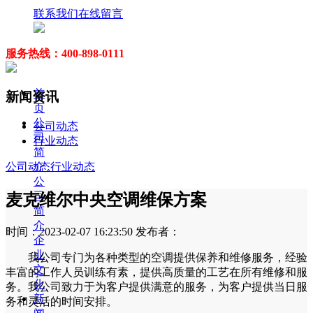
联系我们
在线留言
服务热线：400-898-0111
首
新闻资讯
页
公
公司动态
司
行业动态
简
介
公司动态
行业动态
公
司
麦克维尔中央空调维保方案
简
介
时间：2023-02-07 16:23:50
发布者：
企
业
我公司专门为各种类型的空调提供保养和维修服务，经验
文
丰富的工作人员训练有素，提供高质量的工艺在所有维修和服
化
务。我公司致力于为客户提供满意的服务，为客户提供当日服
新
务和灵活的时间安排。