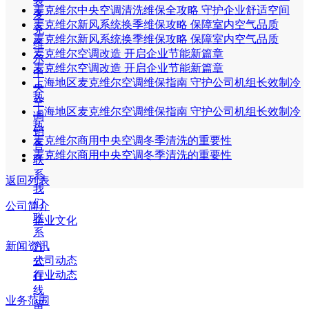
装
麦克维尔中央空调清洗维保全攻略 守护企业舒适空间
麦
麦克维尔新风系统换季维保攻略 保障室内空气品质
克
麦克维尔新风系统换季维保攻略 保障室内空气品质
维
麦克维尔空调改造 开启企业节能新篇章
尔
麦克维尔空调改造 开启企业节能新篇章
中
上海地区麦克维尔空调维保指南 守护公司机组长效制冷
央
热
空
上海地区麦克维尔空调维保指南 守护公司机组长效制冷
调
热
销
麦克维尔商用中央空调冬季清洗的重要性
售
麦克维尔商用中央空调冬季清洗的重要性
联
系
返回列表
我
们
公司简介
联
企业文化
系
新闻资讯
方
公司动态
式
行业动态
在
线
业务范围
留